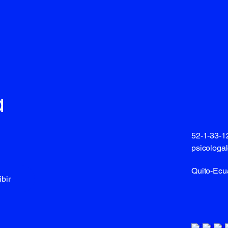
a
52-1-33-
psicologa
Quito-Ecu
bir