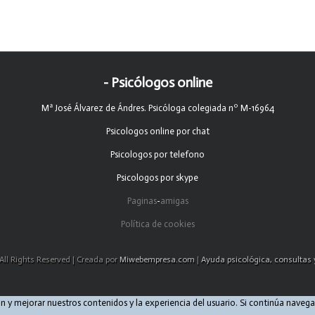
- Psicólogos online
Mª José Álvarez de Ándres. Psicóloga colegiada nº M-16964
Psicologos online por chat
Psicologos por telefono
Psicologos por skype
Paginas
-
amigas
Política de cookies
All Rights Reserved | Creada por
Miwebempresa.com
|
Ayuda psicológica, consultas y
ión y mejorar nuestros contenidos y la experiencia del usuario. Si continúa nav