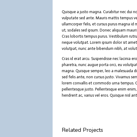
Quisque a justo magna. Curabitur nec dui no
vulputate sed ante. Mauris mattis tempus veli
ullamcorper felis, et cursus purus magna id 
ut, sodales sed ipsum. Donec aliquam mauris
Cras lobortis tempus purus. Vestibulum rutru
neque volutpat. Lorem ipsum dolor sit amet
volutpat, nunc ante bibendum nibh, at volutp
Cras id erat arcu. Suspendisse nec lacinia e
pharetra, nunc augue porta orci, eu volutpat e
magna. Quisque semper, leo a malesuada di
sed felis ante, non cursus justo. Vivamus s
lorem convallis et commodo urna tempus. Quis
pellentesque justo. Pellentesque enim enim, u
hendrerit ac, varius vel eros. Quisque nisl 
Related Projects