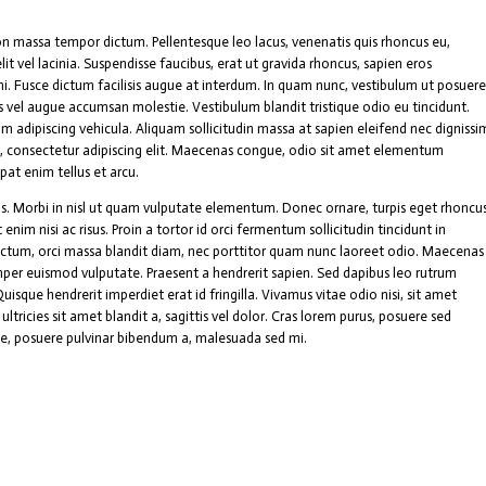
n massa tempor dictum. Pellentesque leo lacus, venenatis quis rhoncus eu,
t vel lacinia. Suspendisse faucibus, erat ut gravida rhoncus, sapien eros
mi. Fusce dictum facilisis augue at interdum. In quam nunc, vestibulum ut posuere
 vel augue accumsan molestie. Vestibulum blandit tristique odio eu tincidunt.
m adipiscing vehicula. Aliquam sollicitudin massa at sapien eleifend nec dignissi
, consectetur adipiscing elit. Maecenas congue, odio sit amet elementum
at enim tellus et arcu.
ros. Morbi in nisl ut quam vulputate elementum. Donec ornare, turpis eget rhoncu
nim nisi ac risus. Proin a tortor id orci fermentum sollicitudin tincidunt in
ctum, orci massa blandit diam, nec porttitor quam nunc laoreet odio. Maecenas
emper euismod vulputate. Praesent a hendrerit sapien. Sed dapibus leo rutrum
que hendrerit imperdiet erat id fringilla. Vivamus vitae odio nisi, sit amet
ltricies sit amet blandit a, sagittis vel dolor. Cras lorem purus, posuere sed
ante, posuere pulvinar bibendum a, malesuada sed mi.