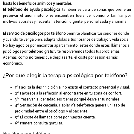
hasta los beneficios anímicos y mentales
.
El
teléfono de ayuda psicológica
también es para personas que prefieran
preservar el anonimato o se encuentren fuera del domicilio familiar por
motivos laborales y necesitan atención urgente, personalizada y anónima.
El
servicio de psicólogos por teléfono
permite planificar tus sesiones donde
y cuando te venga bien, adaptándolas a tus horarios de trabajo y vida social.
No hay agobios por encontrar aparcamiento, estés donde estés, llámanos a
psicólogos por teléfono gratis y te resolveremos todos tus problemas.
Además, como no tienes que desplazarte, el coste por sesión es más
económico.
¿Por qué elegir la terapia psicológica por teléfono?
1º Facilita la desinhibición al no existir el contacto presencial y visual.
2º Favorece a la reflexión al encontrarte en tu zona de confort.
3º Preservar la identidad. No tienes porqué desvelar tu nombre
4º Sensación de cercanía. Hablar vía telefónica genera un lazo de
proximidad entre el psicólogo y el paciente.
5º El coste de llamada corre por nuestra cuenta.
6º Primera consulta gratuita.
Psicólogo por teléfono