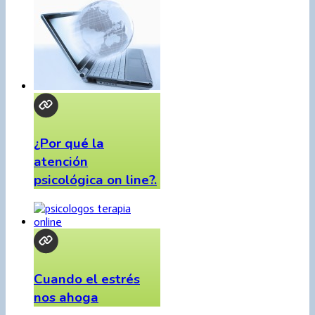
¿Por qué la
atención
psicológica on line?.
Cuando el estrés
nos ahoga