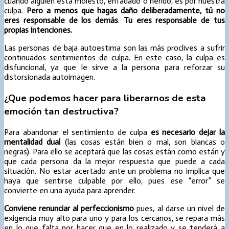
cuando alguien está molesto, enfadado o herido, es por nuestra
culpa.
Pero a menos que hagas daño deliberadamente, tú no
eres responsable de los demás
.
Tu eres responsable de tus
propias intenciones.
Las personas de baja autoestima son las más proclives a sufrir
continuados sentimientos de culpa. En este caso, la culpa es
disfuncional, ya que le sirve a la persona para reforzar su
distorsionada autoimagen.
¿Que podemos hacer para liberarnos de esta
emoción tan destructiva?
Para abandonar el sentimiento de culpa
es necesario dejar la
mentalidad dual
(las cosas están bien o mal, son blancas o
negras). Para ello se aceptará que las cosas están como están y
que cada persona da la mejor respuesta que puede a cada
situación. No estar acertado ante un problema no implica que
haya que sentirse culpable por ello, pues ese “error” se
convierte en una ayuda para aprender.
Conviene renunciar al perfeccionismo
pues, al darse un nivel de
exigencia muy alto para uno y para los cercanos, se repara más
en lo que falta por hacer que en lo realizado y se tenderá a