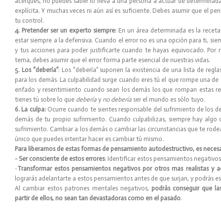
acerques, no puedes saber lo lleva a una persona a actuar de determina
explícita. Y muchas veces ni aún así es suficiente. Debes asumir que el p
tu control.
4. Pretender ser un experto siempre:
En un área determinada es la receta 
estar siempre a la defensiva. Cuando el error no es una opción para ti, si
y tus acciones para poder justificarte cuando te hayas equivocado. Po
tema, debes asumir que el error forma parte esencial de nuestras vidas.
5. Los “debería”
: Los “debería” suponen la existencia de una lista de reg
para los demás. La culpabilidad surge cuando eres tú el que rompe una de e
enfado y resentimiento cuando sean los demás los que rompan estas re
tienes tú sobre lo que
debería
y
no debería
ser el mundo es sólo tuyo.
6. La culpa:
Ocurre cuando te sientes responsable del sufrimiento de los dem
demás de tu propio sufrimiento. Cuando culpabilizas, siempre hay algo o
sufrimiento. Cambiar a los demás o cambiar las circunstancias que te rodea
único que puedes intentar hacer es cambiar tú mismo.
Para liberarnos de estas formas de pensamiento autodestructivo, es neces
- Ser consciente de estos errores
: Identificar estos pensamientos negativos
-
Transformar estos pensamientos negativos por otros mas realistas y a
lograrás adelantarte a estos pensamientos antes de que surjan, y podrás e
Al cambiar estos patrones mentales negativos,
podrás conseguir que la
partir de ellos, no sean tan devastadoras como en el pasado
.