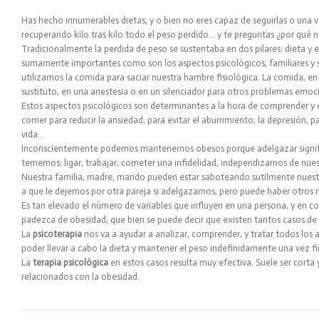
Has hecho innumerables dietas, y o bien no eres capaz de seguirlas o una
recuperando kilo tras kilo todo el peso perdido… y te preguntas ¿por qué n
Tradicionalmente la perdida de peso se sustentaba en dos pilares: dieta y ej
sumamente importantes como son los aspectos psicológicos, familiares y s
utilizamos la comida para saciar nuestra hambre fisiológica. La comida, en
sustituto, en una anestesia o en un silenciador para otros problemas emoc
Estos aspectos psicológicos son determinantes a la hora de comprender y 
comer para reducir la ansiedad, para evitar el aburrimiento, la depresión, p
vida…
Inconscientemente podemos mantenernos obesos porque adelgazar signifi
tememos: ligar, trabajar, cometer una infidelidad, independizarnos de nue
Nuestra familia, madre, marido pueden estar saboteando sutilmente nuest
a que le dejemos por otra pareja si adelgazamos, pero puede haber otro
Es tan elevado el número de variables que influyen en una persona, y en
padezca de obesidad, que bien se puede decir que existen tantos casos d
La
psicoterapia
nos va a ayudar a analizar, comprender, y tratar todos los 
poder llevar a cabo la dieta y mantener el peso indefinidamente una vez fi
La
terapia psicológica
en estos casos resulta muy efectiva. Suele ser corta
relacionados con la obesidad.