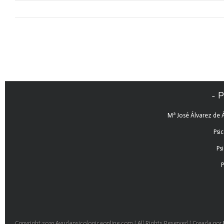
- P
Mª José Álvarez de 
Psi
Ps
P
Copyright 2019 Ayudapsicologicaonline.com | All Rights Reserved | Creada por