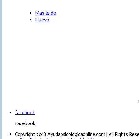
Mas leido
Nuevo
LOGRAR NUESTRAS 
Mª José Álvarez de Á
Psic
Ps
P
facebook
Facebook
Copyright 2018 Ayudapsicologicaonline.com | All Rights Res