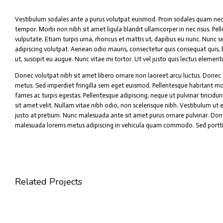
Vestibulum sodales ante a purus volutpat euismod. Proin sodales quam nec 
tempor. Morbi non nibh sit amet ligula blandit ullamcorper in nec risus. Pe
vulputate. Etiam turpis urna, rhoncus et mattis ut, dapibus eu nunc. Nunc s
adipiscing volutpat. Aenean odio mauris, consectetur quis consequat quis, b
ut, suscipit eu augue. Nunc vitae mi tortor. Ut vel justo quis lectus elemen
Donec volutpat nibh sit amet libero ornare non laoreet arcu luctus. Donec 
metus. Sed imperdiet fringilla sem eget euismod. Pellentesque habitant mo
fames ac turpis egestas. Pellentesque adipiscing, neque ut pulvinar tincidun
sit amet velit. Nullam vitae nibh odio, non scelerisque nibh. Vestibulum ut e
justo at pretium. Nunc malesuada ante sit amet purus ornare pulvinar. Done
malesuada lorems metus adipiscing in vehicula quam commodo. Sed port
Related Projects