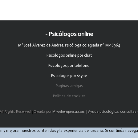
- Psicólogos online
Mª José Álvarez de Ándres. Psicóloga colegiada nº M-16964
Psicologos online por chat
Psicologos por telefono
Psicologos por skype
Paginas
-
amigas
Política de cookies
All Rights Reserved | Creada por
Miwebempresa.com
|
Ayuda psicológica, consultas y
ión y mejorar nuestros contenidos y la experiencia del usuario. Si continúa nav