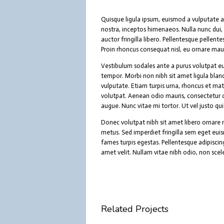
Quisque ligula ipsum, euismod a vulputate a, 
nostra, inceptos himenaeos. Nulla nunc dui, t
auctor fringilla libero. Pellentesque pellent
Proin rhoncus consequat nisl, eu ornare maur
Vestibulum sodales ante a purus volutpat eu
tempor. Morbi non nibh sit amet ligula bland
vulputate. Etiam turpis urna, rhoncus et mat
volutpat. Aenean odio mauris, consectetur qu
augue. Nunc vitae mi tortor. Ut vel justo qu
Donec volutpat nibh sit amet libero ornare 
metus. Sed imperdiet fringilla sem eget eui
fames turpis egestas. Pellentesque adipiscing
amet velit. Nullam vitae nibh odio, non scele
Related Projects