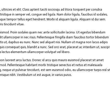
ultricies et elit. Class aptent taciti sociosqu ad litora torquent per conubia
ristique in semper vel, congue sed ligula. Nam dolor ligula, faucibus id sodales,
esque tempor tellus eget hendrerit. Morbi id aliquam ligula. Aliquam id dui sem.
is tincidunt vitae.
ismod. Proin sodales quam nec ante sollicitudin lacinia. Ut egestas bibendum
it ullamcorper in nec risus. Pellentesque fringilla diam faucibus tortor bibendum
tis ut, dapibus eu nunc. Nunc sed aliquet nisi. Nullam ut magna non lacus adipis
is consequat quis, blandit a nunc. Sed orci erat, placerat ac interdum ut, suscipi
is lectus elementum ullamcorper volutpat vel libero.
non laoreet arcu luctus. Donec id arcu quis mauris euismod placerat sit amet
smod. Pellentesque habitant morbi tristique senectus et netus et malesuada
, neque ut pulvinar tincidunt, est sem euismod odio, eu ullamcorper turpis nisl si
risque nibh. Vestibulum ut est augue, in varius purus.