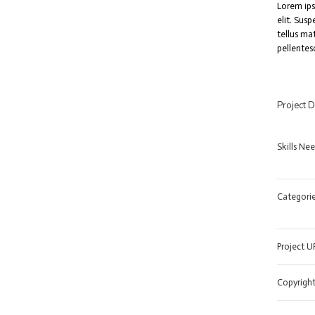
Lorem ips
elit. Susp
tellus ma
pellentes
Project D
Skills Ne
Categorie
Project U
Copyright