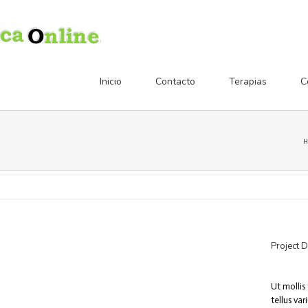
Inicio
Contacto
Terapias
C
H
Project D
Ut mollis 
tellus va