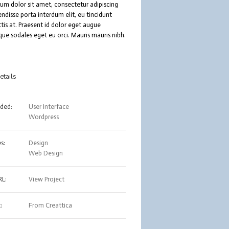
um dolor sit amet, consectetur adipiscing
endisse porta interdum elit, eu tincidunt
ttis at. Praesent id dolor eget augue
que sodales eget eu orci. Mauris mauris nibh.
etails
eded:
User Interface
Wordpress
s:
Design
Web Design
RL:
View Project
:
From Creattica