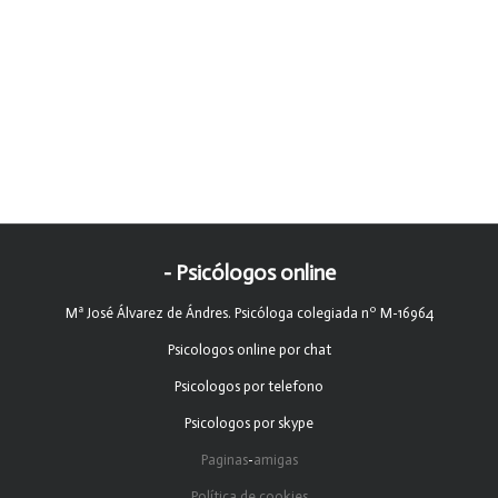
- Psicólogos online
Mª José Álvarez de Ándres. Psicóloga colegiada nº M-16964
Psicologos online por chat
Psicologos por telefono
Psicologos por skype
Paginas
-
amigas
Política de cookies